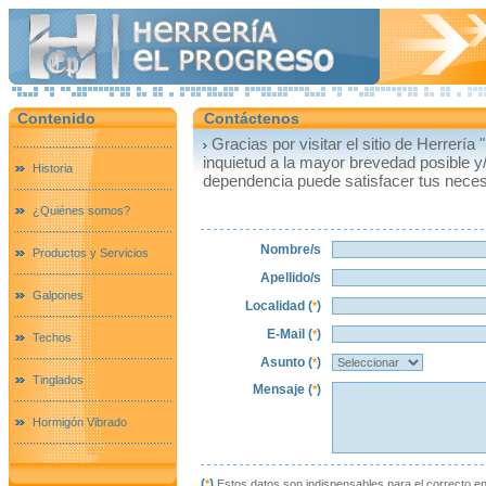
Contenido
Contáctenos
Gracias por visitar el sitio de Herrerí
inquietud a la mayor brevedad posible y
Historia
dependencia puede satisfacer tus neces
¿Quiénes somos?
Nombre/s
Productos y Servicios
Apellido/s
Galpones
Localidad (
)
*
E-Mail
(
)
*
Techos
Asunto (
)
*
Tinglados
Mensaje
(
)
*
Hormigón Vibrado
(
)
*
Estos datos son indispensables para el correcto env