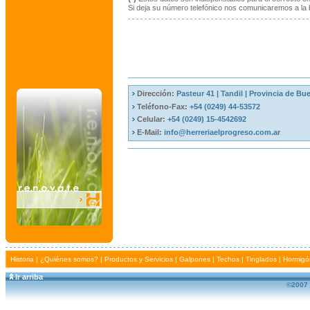
Si deja su número telefónico nos comunicaremos a la
Dirección:
Pasteur 41 | Tandil | Provincia de Bu
Teléfono-Fax:
+54 (0249) 44-53572
Celular:
+54 (0249) 15-4542692
E-Mail:
info@herreriaelprogreso.com.ar
Historia
|
¿Quiénes somos?
|
Productos y Servicios
|
Galpones
|
Techos
|
Tinglados
|
Hormigó
Ir arriba
©2007 