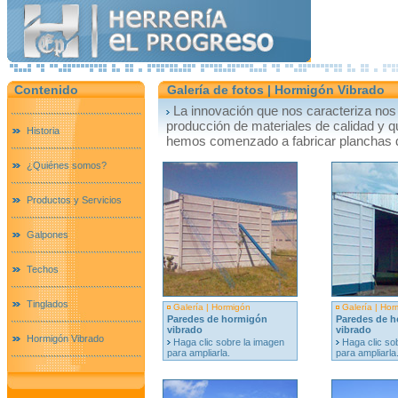
Contenido
Galería de fotos | Hormigón Vibrado
La innovación que nos caracteriza nos
producción de materiales de calidad y q
Historia
hemos comenzado a fabricar planchas d
¿Quiénes somos?
Productos y Servicios
Galpones
Techos
Tinglados
Galería | Hormigón
Galería | Hor
Paredes de hormigón
Paredes de 
vibrado
vibrado
Hormigón Vibrado
Haga clic sobre la imagen
Haga clic so
para ampliarla.
para ampliarla