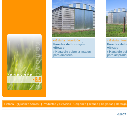
Galería | Hormigón
Galería | Hor
Paredes de hormigón
Paredes de 
vibrado
vibrado
Haga clic sobre la imagen
Haga clic so
para ampliarla.
para ampliarla
Historia
|
¿Quiénes somos?
|
Productos y Servicios
|
Galpones
|
Techos
|
Tinglados
|
Hormigó
Ir arriba
©2007 