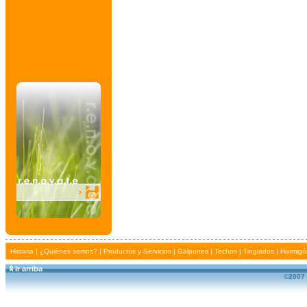
Historia
|
¿Quiénes somos?
|
Productos y Servicios
|
Galpones
|
Techos
|
Tinglados
|
Hormigó
Ir arriba
©2007 