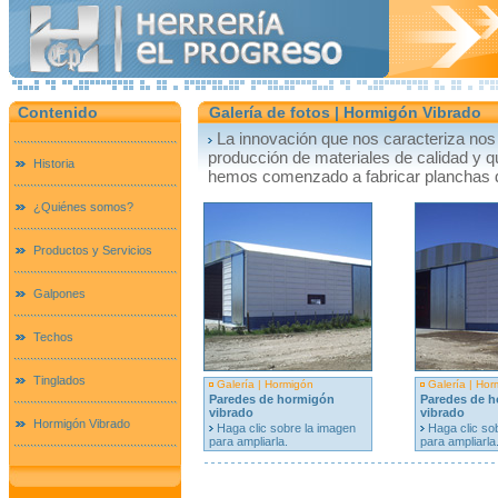
Contenido
Galería de fotos | Hormigón Vibrado
La innovación que nos caracteriza nos
producción de materiales de calidad y q
Historia
hemos comenzado a fabricar planchas d
¿Quiénes somos?
Productos y Servicios
Galpones
Techos
Tinglados
Galería | Hormigón
Galería | Hor
Paredes de hormigón
Paredes de 
vibrado
vibrado
Hormigón Vibrado
Haga clic sobre la imagen
Haga clic so
para ampliarla.
para ampliarla